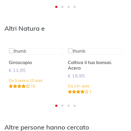
Altri Natura e
Giroscopio
Coltiva il tuo bonsai.
G
Acero
l
€ 11,95
€ 19,95
€
Da 5 anni a 10 anni
16
Da 14+ anni
Da
1
Altre persone hanno cercato